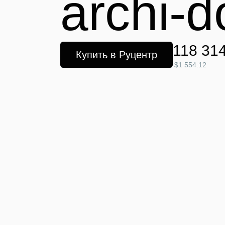
archi-d
118 314
Купить в Руцентр
$1 554.12