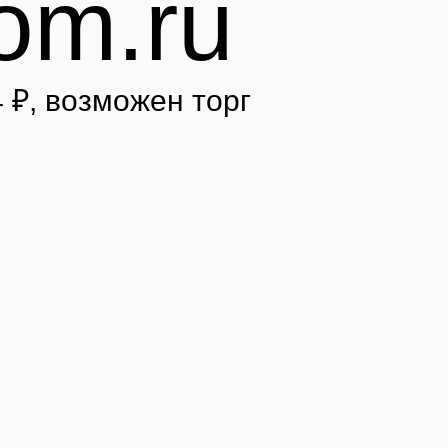
om.ru
 ₽
, возможен торг